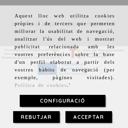
Aquest lloc web utilitza cookies
Inici
Avís Legal
Cookies
Privacitat
pròpies i de tercers que permeten
millorar la usabilitat de navegació,
analitzar l'ús del web i mostrar
publicitat relacionada amb les
vostres preferències sobre la base
d'un perfil elaborat a partir dels
vostres hàbits de navegació (per
exemple, pàgines visitades).
Política de cookies
.'
CONFIGURACIÓ
REBUTJAR
ACCEPTAR