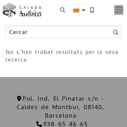
Resultats de la recerca:
No s´han trobat resultats per la seva
recerca
Pol. Ind. El Pinatar s/n -
Caldes de Montbui,
08140,
Barcelona
938 65 46 65